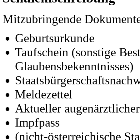
Mitzubringende Dokumente
Geburtsurkunde
Taufschein (sonstige Bes
Glaubensbekenntnisses)
Staatsbürgerschaftsnachw
Meldezettel
Aktueller augenärztliche
Impfpass
(nicht-österreichische St